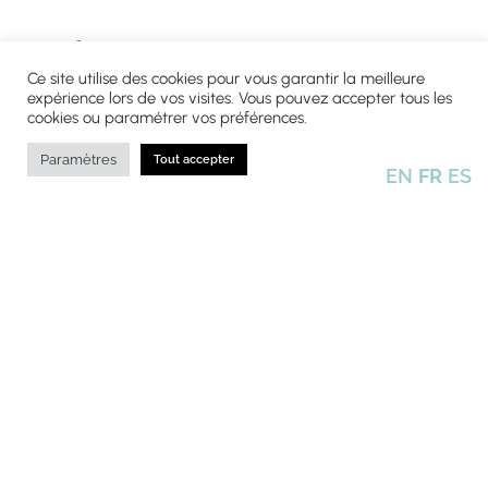
Cerfrance H63
Ce site utilise des cookies pour vous garantir la meilleure
Cabinet d’expertises comptable : plus d’agilité pour faire
expérience lors de vos visites. Vous pouvez accepter tous les
évoluer un métier C’est l’histoire de Bertrand, arrivé à la tête
cookies ou paramétrer vos préférences.
d’un cabinet d’expertise …
Une question ?
Paramètres
Tout accepter
EN
FR
ES